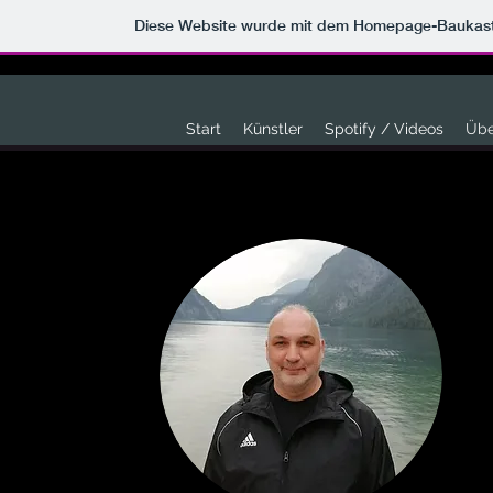
Diese Website wurde mit dem Homepage-Baukas
Start
Künstler
Spotify / Videos
Übe
Intere